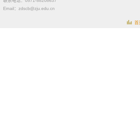
联系电话：0571-88208637
Email：zdscb@zju.edu.cn
首页