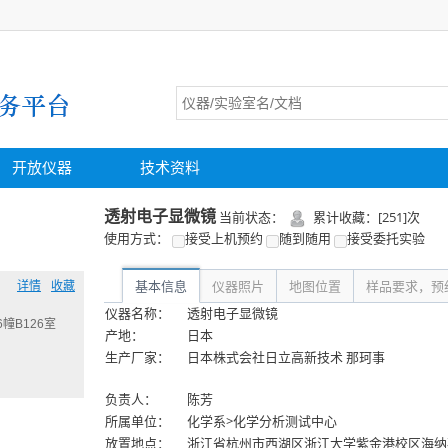
开放仪器
技术资料
详情
收藏
幢B126室