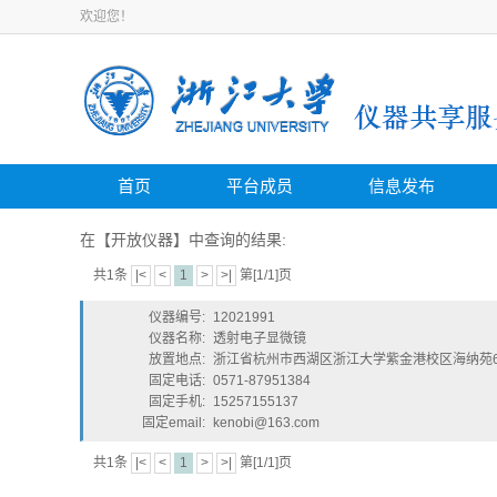
欢迎您！
首页
平台成员
信息发布
在【开放仪器】中查询的结果:
共1条
|<
<
1
>
>|
第[1/1]页
仪器编号:
12021991
仪器名称:
透射电子显微镜
放置地点:
浙江省杭州市西湖区浙江大学紫金港校区海纳苑6
固定电话:
0571-87951384
固定手机:
15257155137
固定email:
kenobi@163.com
共1条
|<
<
1
>
>|
第[1/1]页