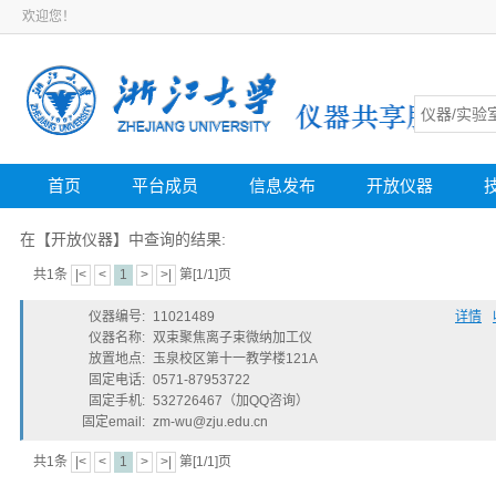
欢迎您！
首页
平台成员
信息发布
开放仪器
在【开放仪器】中查询的结果:
共1条
|<
<
1
>
>|
第[1/1]页
仪器编号:
11021489
详情
仪器名称:
双束聚焦离子束微纳加工仪
放置地点:
玉泉校区第十一教学楼121A
固定电话:
0571-87953722
固定手机:
532726467（加QQ咨询）
固定email:
zm-wu@zju.edu.cn
共1条
|<
<
1
>
>|
第[1/1]页