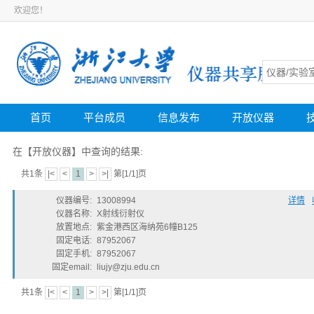
欢迎您！
首页
平台成员
信息发布
开放仪器
在【开放仪器】中查询的结果:
共1条
|<
<
1
>
>|
第[1/1]页
仪器编号:
13008994
详情
仪器名称:
X射线衍射仪
放置地点:
紫金港西区海纳苑6幢B125
固定电话:
87952067
固定手机:
87952067
固定email:
liujy@zju.edu.cn
共1条
|<
<
1
>
>|
第[1/1]页