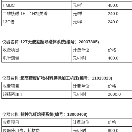
HMBC
元/样
450.0
二维核磁 1H—1H相关谱
元/样
240.0
13C谱
元/样
240.0
仪器名称:
12T无液氦超导磁体系统(编号：20037805)
收费项目
计费单位
价格
电学测量
元/小时
400.0
仪器名称:
超高精度矿物材料磨抛加工机床(编号：11013323)
收费项目
计费单位
价格
超精密加工
元/小时
2600.0
仪器名称:
特种光纤熔接系统(编号：13003408)
收费项目
计费单位
价格
仪器使用费，耗材费
元/小时
800.0